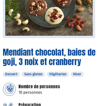
Mendiant chocolat, baies de
goji, 3 noix et cranberry
Dessert
Sans gluten
Végétarien
Hiver
Nombre de personnes
10 personnes
Préparation