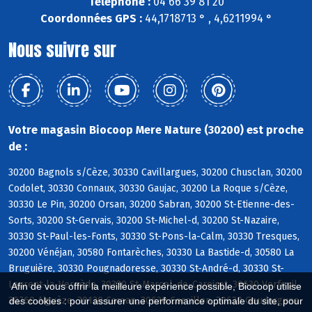
Téléphone :
04 66 39 81 20
Coordonnées GPS :
44,1718713 ° , 4,6211994 °
Nous suivre sur
Votre magasin Biocoop Mere Nature (30200) est proche
de :
30200 Bagnols s/Cèze, 30330 Cavillargues, 30200 Chusclan, 30200
Codolet, 30330 Connaux, 30330 Gaujac, 30200 La Roque s/Cèze,
30330 Le Pin, 30200 Orsan, 30200 Sabran, 30200 St-Etienne-des-
Sorts, 30200 St-Gervais, 30200 St-Michel-d, 30200 St-Nazaire,
30330 St-Paul-les-Fonts, 30330 St-Pons-la-Calm, 30330 Tresques,
30200 Vénéjan, 30580 Fontarèches, 30330 La Bastide-d, 30580 La
Bruguière, 30330 Pougnadoresse, 30330 St-André-d, 30330 St-
Laurent-la-Vernède, 30330 St-Marcel-de-Careiret, 30630 Verfeuil,
Afin de vous offrir la meilleure expérience possible, Biocoop utilise
30760 Aiguèze, 30130 Carsan, 30630 Cornillon, 30630 Goudargues
des cookies : pour assurer une performance optimale du site, pour