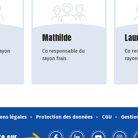
Mathilde
Lau
ayon
Co responsable du
Co re
rayon frais
rayon
ons légales
Protection des données
CGU
Gestio
re sur