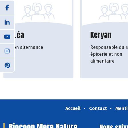
Léa
Keryan
en alternance
Responsable du r
épicerie et non
alimentaire
Accueil
Contact
Menti
Biocoop Mere Nature
Nous suiv