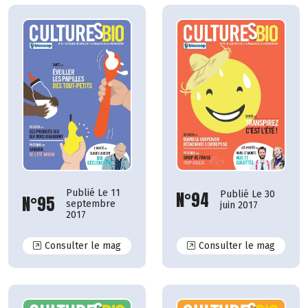
Publié Le 11
N°94
Publié Le 30
N°95
septembre
juin 2017
2017
N°95
N°94
Consulter le mag
Consulter le mag