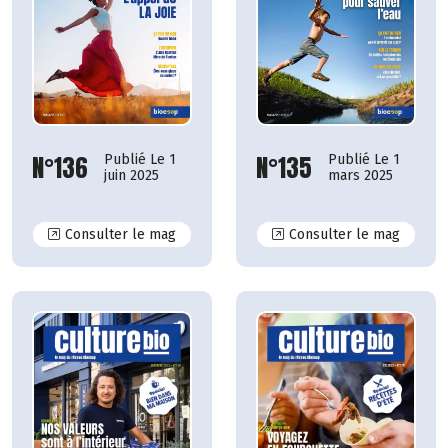
N°135
N°136
Publié Le 1
Publié Le 1
mars 2025
juin 2025
N°136
N°135
Consulter le mag
Consulter le mag