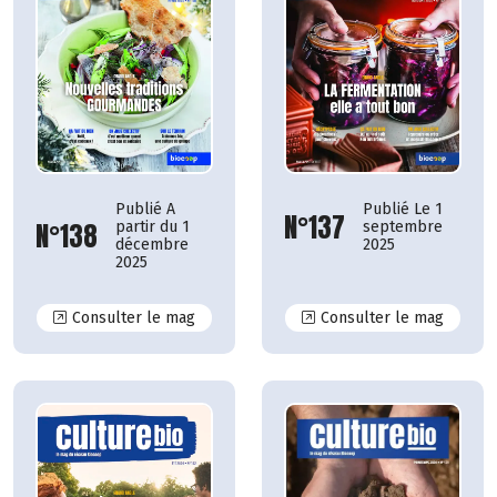
Publié A
Publié Le 1
N°137
N°138
partir du 1
septembre
décembre
2025
2025
N°138
N°137
Consulter le mag
Consulter le mag