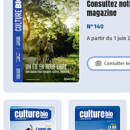
Consultez not
magazine
N°140
A partir du 1 juin 
Consulter l
N°