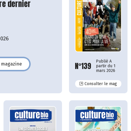
re dernier
2026
Publié A
N°139
e magazine
partir du 1
140
mars 2026
N°139
Consulter le mag