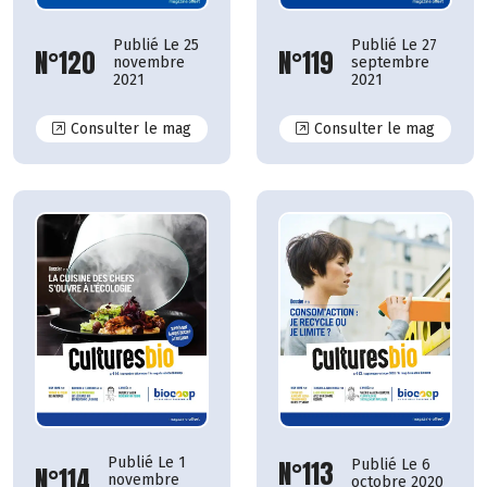
Publié Le 25
Publié Le 27
N°120
N°119
novembre
septembre
2021
2021
N°120
N°119
Consulter le mag
Consulter le mag
Publié Le 1
N°113
Publié Le 6
N°114
novembre
octobre 2020