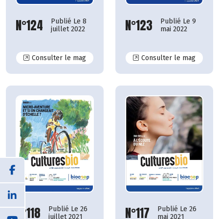
N°124
N°123
Publié Le 8
Publié Le 9
juillet 2022
mai 2022
N°124
N°123
Consulter le mag
Consulter le mag
N°117
N°118
Publié Le 26
Publié Le 26
mai 2021
juillet 2021