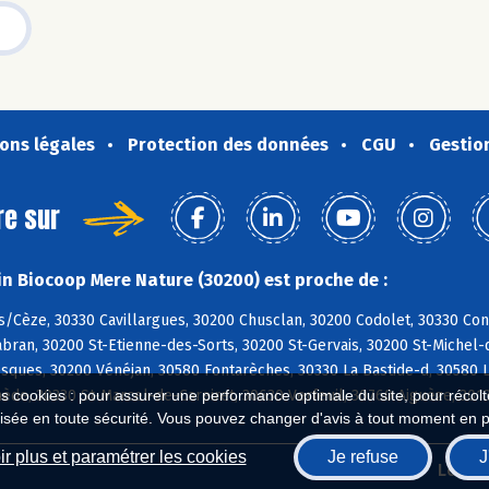
ons légales
Protection des données
CGU
Gestio
re sur
n Biocoop Mere Nature (30200) est proche de :
/Cèze, 30330 Cavillargues, 30200 Chusclan, 30200 Codolet, 30330 Con
bran, 30200 St-Etienne-des-Sorts, 30200 St-Gervais, 30200 St-Michel-d
sques, 30200 Vénéjan, 30580 Fontarèches, 30330 La Bastide-d, 30580 
ède, 30330 St-Marcel-de-Careiret, 30630 Verfeuil, 30760 Aiguèze, 30
es cookies : pour assurer une performance optimale du site, pour récolter
isée en toute sécurité. Vous pouvez changer d'avis à tout moment en 
r plus et paramétrer les cookies
Je refuse
J
Biocoop.fr
Le ré