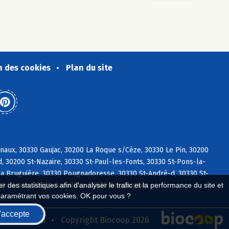
n des cookies
Plan du site
naux, 30330 Gaujac, 30200 La Roque s/Cèze, 30330 Le Pin, 30200
, 30200 St-Nazaire, 30330 St-Paul-les-Fonts, 30330 St-Pons-la-
La Bruguière, 30330 Pougnadoresse, 30330 St-André-d, 30330 St-
130 Carsan, 30630 Cornillon, 30630 Goudargues
 des statistiques afin d'analyser le trafic et la performance du site et
paramétrant vos cookies. OK pour vous ?
'accepte
seau Biocoop
Copyright Biocoop 2026