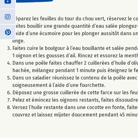
Séparez les feuilles du tour du chou vert, réservez le
Faites bouillir une grande quantité d’eau salée plongez-y
l’aide d’une écumoire pour les plonger aussitôt dans u
linge.
Faites cuire le boulgour à l’eau bouillante et salée p
1 oignon et les gousses d’ail. Rincez et essorez la menth
Dans une poêle faites chauffer 2 cuillerées d’huile d’oliv
hachée, mélangez pendant 1 minute puis éteignez le fe
Dans un saladier réunissez le contenu de la poêle avec l
soigneusement à l’aide d’une fourchette.
Déposez une grosse cuillerée de cette farce sur les fe
Pelez et émincez les oignons restants, faites dissoudre
Versez l’huile restante dans une cocotte en fonte, faite
couvrez et laissez mijoter doucement pendant 45 minu