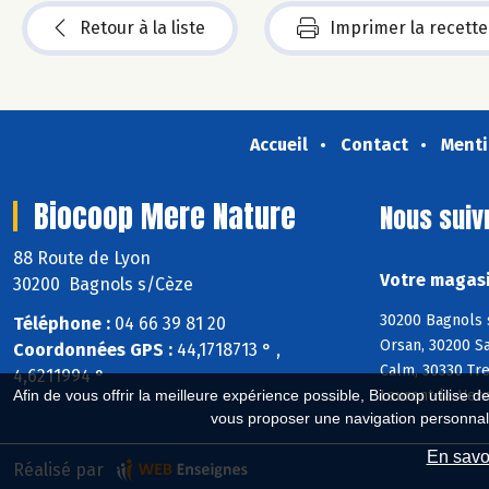
Retour à la liste
Imprimer la recette
Accueil
Contact
Menti
Biocoop Mere Nature
Nous suiv
88 Route de Lyon
Votre magasi
30200 Bagnols s/Cèze
30200 Bagnols s
Téléphone :
04 66 39 81 20
Orsan, 30200 Sa
Coordonnées GPS :
44,1718713 ° ,
Calm, 30330 Tre
4,6211994 °
Laurent-la-Vern
Afin de vous offrir la meilleure expérience possible, Biocoop utilise d
vous proposer une navigation personnal
En savoi
Réalisé par