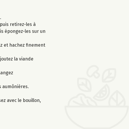
.
puis retirez-les à
uis épongez-les sur un
lez et hachez finement
ajoutez la viande
élangez
es aumônières.
ez avec le bouillon,