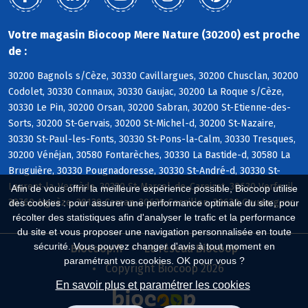
Votre magasin Biocoop Mere Nature (30200) est proche
de :
30200 Bagnols s/Cèze, 30330 Cavillargues, 30200 Chusclan, 30200
Codolet, 30330 Connaux, 30330 Gaujac, 30200 La Roque s/Cèze,
30330 Le Pin, 30200 Orsan, 30200 Sabran, 30200 St-Etienne-des-
Sorts, 30200 St-Gervais, 30200 St-Michel-d, 30200 St-Nazaire,
30330 St-Paul-les-Fonts, 30330 St-Pons-la-Calm, 30330 Tresques,
30200 Vénéjan, 30580 Fontarèches, 30330 La Bastide-d, 30580 La
Bruguière, 30330 Pougnadoresse, 30330 St-André-d, 30330 St-
Laurent-la-Vernède, 30330 St-Marcel-de-Careiret, 30630 Verfeuil,
Afin de vous offrir la meilleure expérience possible, Biocoop utilise
30760 Aiguèze, 30130 Carsan, 30630 Cornillon, 30630 Goudargues
des cookies : pour assurer une performance optimale du site, pour
récolter des statistiques afin d'analyser le trafic et la performance
du site et vous proposer une navigation personnalisée en toute
sécurité. Vous pouvez changer d'avis à tout moment en
Biocoop.fr
Le réseau Biocoop
paramétrant vos cookies. OK pour vous ?
Copyright Biocoop 2026
En savoir plus et paramétrer les cookies