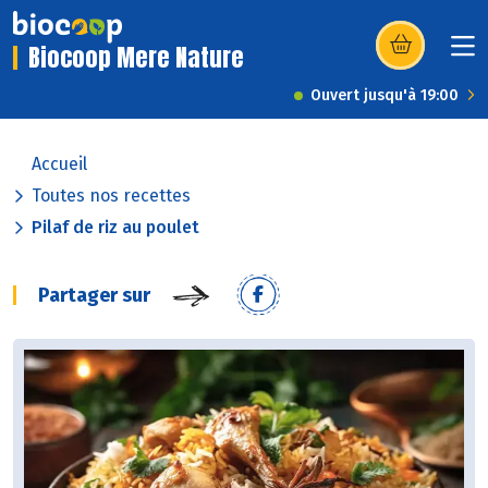
Biocoop Mere Nature
(s’ouvre dans u
Ouvert jusqu'à 19:00
Accueil
Toutes nos recettes
Pilaf de riz au poulet
Partager sur