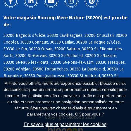
Votre magasin Biocoop Mere Nature (30200) est proche
de :
30200 Bagnols s/Cèze, 30330 Cavillargues, 30200 Chusclan, 30200
Codolet, 30330 Connaux, 30330 Gaujac, 30200 La Roque s/Cèze,
30330 Le Pin, 30200 Orsan, 30200 Sabran, 30200 St-Etienne-des-
Sorts, 30200 St-Gervais, 30200 St-Michel-d, 30200 St-Nazaire,
30330 St-Paul-les-Fonts, 30330 St-Pons-la-Calm, 30330 Tresques,
30200 Vénéjan, 30580 Fontarèches, 30330 La Bastide-d, 30580 La
Bruguière, 30330 Pougnadoresse, 30330 St-André-d, 30330 St-
Laurent-la-Vernède, 30330 St-Marcel-de-Careiret, 30630 Verfeuil,
Afin de vous offrir la meilleure expérience possible, Biocoop utilise
30760 Aiguèze, 30130 Carsan, 30630 Cornillon, 30630 Goudargues
des cookies : pour assurer une performance optimale du site, pour
récolter des statistiques afin d'analyser le trafic et la performance
du site et vous proposer une navigation personnalisée en toute
sécurité. Vous pouvez changer d'avis à tout moment en
Biocoop.fr
Le réseau Biocoop
paramétrant vos cookies. OK pour vous ?
Copyright Biocoop 2026
En savoir plus et paramétrer les cookies