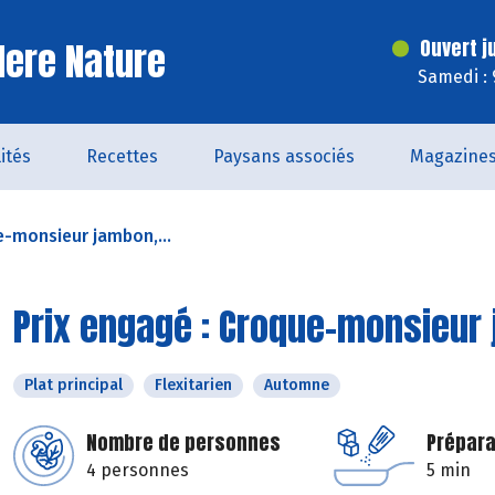
ere Nature
Ouvert j
Samedi : 
ités
Recettes
Paysans associés
Magazine
e-monsieur jambon,...
Prix engagé : Croque-monsieur 
Plat principal
Flexitarien
Automne
Nombre de personnes
Prépara
4 personnes
5 min