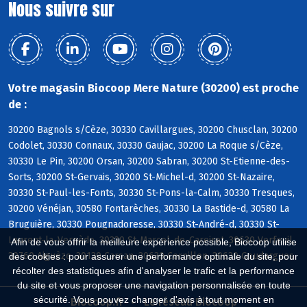
Nous suivre sur
Votre magasin Biocoop Mere Nature (30200) est proche
de :
30200 Bagnols s/Cèze, 30330 Cavillargues, 30200 Chusclan, 30200
Codolet, 30330 Connaux, 30330 Gaujac, 30200 La Roque s/Cèze,
30330 Le Pin, 30200 Orsan, 30200 Sabran, 30200 St-Etienne-des-
Sorts, 30200 St-Gervais, 30200 St-Michel-d, 30200 St-Nazaire,
30330 St-Paul-les-Fonts, 30330 St-Pons-la-Calm, 30330 Tresques,
30200 Vénéjan, 30580 Fontarèches, 30330 La Bastide-d, 30580 La
Bruguière, 30330 Pougnadoresse, 30330 St-André-d, 30330 St-
Laurent-la-Vernède, 30330 St-Marcel-de-Careiret, 30630 Verfeuil,
Afin de vous offrir la meilleure expérience possible, Biocoop utilise
30760 Aiguèze, 30130 Carsan, 30630 Cornillon, 30630 Goudargues
des cookies : pour assurer une performance optimale du site, pour
récolter des statistiques afin d'analyser le trafic et la performance
du site et vous proposer une navigation personnalisée en toute
sécurité. Vous pouvez changer d'avis à tout moment en
Biocoop.fr
Le réseau Biocoop