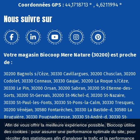
Coordonnées GPS :
44,1718713 ° , 4,6211994 °
Nous suivre sur
Votre magasin Biocoop Mere Nature (30200) est proche
de :
30200 Bagnols s/Cèze, 30330 Cavillargues, 30200 Chusclan, 30200
Codolet, 30330 Connaux, 30330 Gaujac, 30200 La Roque s/Cèze,
30330 Le Pin, 30200 Orsan, 30200 Sabran, 30200 St-Etienne-des-
Sorts, 30200 St-Gervais, 30200 St-Michel-d, 30200 St-Nazaire,
30330 St-Paul-les-Fonts, 30330 St-Pons-la-Calm, 30330 Tresques,
30200 Vénéjan, 30580 Fontarèches, 30330 La Bastide-d, 30580 La
Bruguière, 30330 Pougnadoresse, 30330 St-André-d, 30330 St-
Laurent-la-Vernède, 30330 St-Marcel-de-Careiret, 30630 Verfeuil,
Afin de vous offrir la meilleure expérience possible, Biocoop utilise
30760 Aiguèze, 30130 Carsan, 30630 Cornillon, 30630 Goudargues
des cookies : pour assurer une performance optimale du site, pour
récolter des statistiques afin d'analyser le trafic et la performance