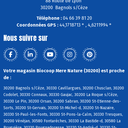
88 Route de Lyon
30200 Bagnols s/Cèze
Téléphone :
04 66 39 81 20
Coordonnées GPS :
44,1718713 ° , 4,6211994 °
Nous suivre sur
Votre magasin Biocoop Mere Nature (30200) est proche
de :
30200 Bagnols s/Cèze, 30330 Cavillargues, 30200 Chusclan, 30200
Codolet, 30330 Connaux, 30330 Gaujac, 30200 La Roque s/Cèze,
30330 Le Pin, 30200 Orsan, 30200 Sabran, 30200 St-Etienne-des-
Sorts, 30200 St-Gervais, 30200 St-Michel-d, 30200 St-Nazaire,
30330 St-Paul-les-Fonts, 30330 St-Pons-la-Calm, 30330 Tresques,
30200 Vénéjan, 30580 Fontarèches, 30330 La Bastide-d, 30580 La
Bruguière, 30330 Pougnadoresse, 30330 St-André-d, 30330 St-