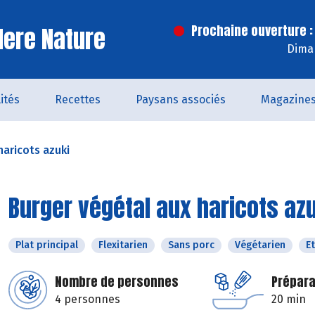
ere Nature
Prochaine ouverture :
Dima
ités
Recettes
Paysans associés
Magazine
haricots azuki
Burger végétal aux haricots az
Plat principal
Flexitarien
Sans porc
Végétarien
E
Nombre de personnes
Prépara
4 personnes
20 min