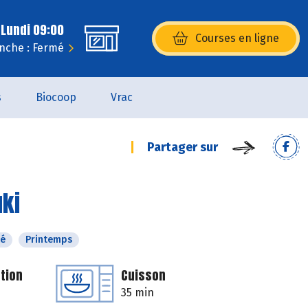
 Lundi 09:00
Courses en ligne
(s’ouvre dans une nouvelle fenêtr
nche : Fermé
s
Biocoop
Vrac
Partager sur
uki
té
Printemps
tion
Cuisson
35 min