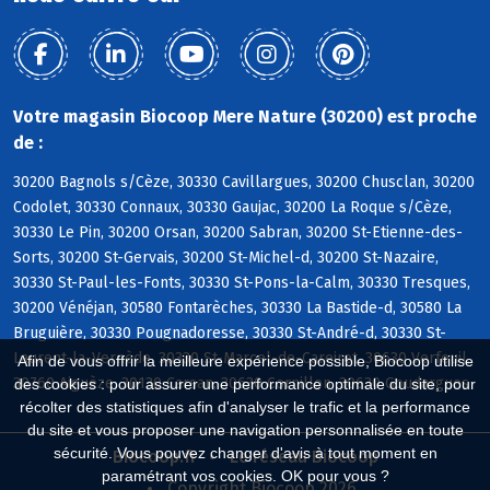
Votre magasin Biocoop Mere Nature (30200) est proche
de :
30200 Bagnols s/Cèze, 30330 Cavillargues, 30200 Chusclan, 30200
Codolet, 30330 Connaux, 30330 Gaujac, 30200 La Roque s/Cèze,
30330 Le Pin, 30200 Orsan, 30200 Sabran, 30200 St-Etienne-des-
Sorts, 30200 St-Gervais, 30200 St-Michel-d, 30200 St-Nazaire,
30330 St-Paul-les-Fonts, 30330 St-Pons-la-Calm, 30330 Tresques,
30200 Vénéjan, 30580 Fontarèches, 30330 La Bastide-d, 30580 La
Bruguière, 30330 Pougnadoresse, 30330 St-André-d, 30330 St-
Laurent-la-Vernède, 30330 St-Marcel-de-Careiret, 30630 Verfeuil,
Afin de vous offrir la meilleure expérience possible, Biocoop utilise
30760 Aiguèze, 30130 Carsan, 30630 Cornillon, 30630 Goudargues
des cookies : pour assurer une performance optimale du site, pour
récolter des statistiques afin d'analyser le trafic et la performance
du site et vous proposer une navigation personnalisée en toute
sécurité. Vous pouvez changer d'avis à tout moment en
Biocoop.fr
Le réseau Biocoop
paramétrant vos cookies. OK pour vous ?
Copyright Biocoop 2026