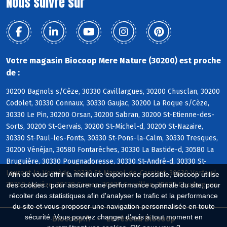
Nous suivre sur
Votre magasin Biocoop Mere Nature (30200) est proche
de :
30200 Bagnols s/Cèze, 30330 Cavillargues, 30200 Chusclan, 30200
Codolet, 30330 Connaux, 30330 Gaujac, 30200 La Roque s/Cèze,
30330 Le Pin, 30200 Orsan, 30200 Sabran, 30200 St-Etienne-des-
Sorts, 30200 St-Gervais, 30200 St-Michel-d, 30200 St-Nazaire,
30330 St-Paul-les-Fonts, 30330 St-Pons-la-Calm, 30330 Tresques,
30200 Vénéjan, 30580 Fontarèches, 30330 La Bastide-d, 30580 La
Bruguière, 30330 Pougnadoresse, 30330 St-André-d, 30330 St-
Laurent-la-Vernède, 30330 St-Marcel-de-Careiret, 30630 Verfeuil,
Afin de vous offrir la meilleure expérience possible, Biocoop utilise
30760 Aiguèze, 30130 Carsan, 30630 Cornillon, 30630 Goudargues
des cookies : pour assurer une performance optimale du site, pour
récolter des statistiques afin d'analyser le trafic et la performance
du site et vous proposer une navigation personnalisée en toute
sécurité. Vous pouvez changer d'avis à tout moment en
Biocoop.fr
Le réseau Biocoop