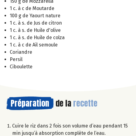
150 g de Mozzarella
1 c. à c de Moutarde
100 g de Yaourt nature
1 c. à s. de Jus de citron
1 c. à s. de Huile d'olive
1 c. à s. de Huile de colza
1 c. à c de Ail semoule
Coriandre
Persil
Ciboulette
Préparation
de la
recette
Cuire le riz dans 2 fois son volume d’eau pendant 15
min jusqu’à absorption complète de l’eau.