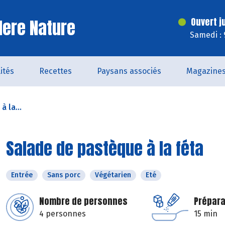
ere Nature
Ouvert j
Samedi : 
ités
Recettes
Paysans associés
Magazine
 la...
Salade de pastèque à la féta
Entrée
Sans porc
Végétarien
Eté
Nombre de personnes
Prépara
4 personnes
15 min