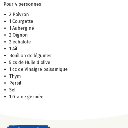
Pour 4 personnes
2 Poivron
1 Courgette
1 Aubergine
2 Oignon
2 échalote
1 Ail
Bouillon de légumes
5 cs de Huile d'olive
1 cc de Vinaigre balsamique
Thym
Persil
Sel
1 Graine germée