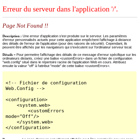
Erreur du serveur dans l'application '/'.
Page Not Found !!
Description :
Une erreur d'application s'est produite sur le serveur. Les paramètres
d'erreur personnalisés actuels pour cette application empêchent l'affichage à distance
des détails de l'erreur de l'application (pour des raisons de sécurité). Cependant, ils
peuvent être affichés par les navigateurs qui s'exécutent sur l'ordinateur serveur local.
Détails =
Pour permettre l'affichage des détails de ce message d'erreur spécifique sur les
ordinateurs distants, créez une balise <customErrors> dans un fichier de configuration
"web.config" situé dans le répertoire racine de l'application Web en cours. Attribuez
ensuite la valeur "off" à l'attribut "mode" de cette balise <customErrors>.
<!-- Fichier de configuration 
Web.Config -->

<configuration>

    <system.web>

        <customErrors 
mode="Off"/>

    </system.web>

</configuration>