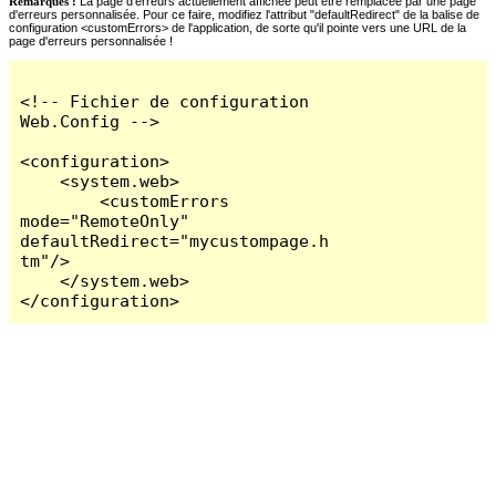
Remarques :
La page d'erreurs actuellement affichée peut être remplacée par une page
d'erreurs personnalisée. Pour ce faire, modifiez l'attribut "defaultRedirect" de la balise de
configuration <customErrors> de l'application, de sorte qu'il pointe vers une URL de la
page d'erreurs personnalisée !
<!-- Fichier de configuration 
Web.Config -->

<configuration>

    <system.web>

        <customErrors 
mode="RemoteOnly" 
defaultRedirect="mycustompage.h
tm"/>

    </system.web>

</configuration>