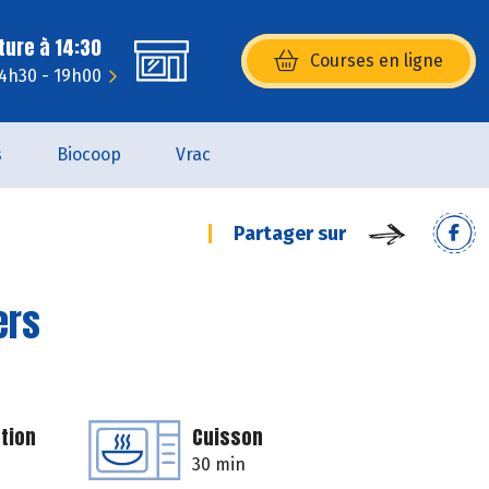
ture à 14:30
Courses en ligne
(s’ouvre dans une nouvelle fenêtr
14h30 - 19h00
s
Biocoop
Vrac
Partager sur
ers
tion
Cuisson
30 min