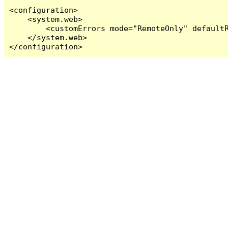
<configuration>

    <system.web>

        <customErrors mode="RemoteOnly" defaultR
    </system.web>

</configuration>