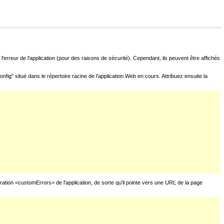
l'erreur de l'application (pour des raisons de sécurité). Cependant, ils peuvent être affichés
fig" situé dans le répertoire racine de l'application Web en cours. Attribuez ensuite la
uration <customErrors> de l'application, de sorte qu'il pointe vers une URL de la page