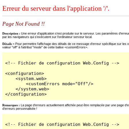
Erreur du serveur dans l'application '/'.
Page Not Found !!
Description :
Une erreur d'application s'est produite sur le serveur. Les paramètres d'erreur
par les navigateurs qui s'exécutent sur l'ordinateur serveur local.
Détails =
Pour permettre l'affichage des détails de ce message d'erreur spécifique sur les o
valeur "off" à l'attribut "mode" de cette balise <customErrors>.
<!-- Fichier de configuration Web.Config -->

<configuration>

    <system.web>

        <customErrors mode="Off"/>

    </system.web>

</configuration>
Remarques :
La page d'erreurs actuellement affichée peut être remplacée par une page d'erre
d'erreurs personnalisée !
<!-- Fichier de configuration Web.Config -->
