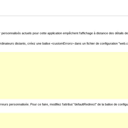
 personnalisés actuels pour cette application empêchent l'affichage à distance des détails de 
rdinateurs distants, créez une balise <customErrors> dans un fichier de configuration "web.con
urs personnalisée. Pour ce faire, modifiez l'attribut "defaultRedirect" de la balise de config