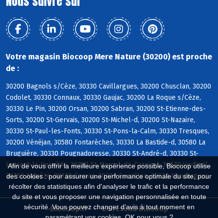
Nous suivre sur
Votre magasin Biocoop Mere Nature (30200) est proche
de :
30200 Bagnols s/Cèze, 30330 Cavillargues, 30200 Chusclan, 30200
Codolet, 30330 Connaux, 30330 Gaujac, 30200 La Roque s/Cèze,
30330 Le Pin, 30200 Orsan, 30200 Sabran, 30200 St-Etienne-des-
Sorts, 30200 St-Gervais, 30200 St-Michel-d, 30200 St-Nazaire,
30330 St-Paul-les-Fonts, 30330 St-Pons-la-Calm, 30330 Tresques,
30200 Vénéjan, 30580 Fontarèches, 30330 La Bastide-d, 30580 La
Bruguière, 30330 Pougnadoresse, 30330 St-André-d, 30330 St-
Laurent-la-Vernède, 30330 St-Marcel-de-Careiret, 30630 Verfeuil,
Afin de vous offrir la meilleure expérience possible, Biocoop utilise
30760 Aiguèze, 30130 Carsan, 30630 Cornillon, 30630 Goudargues
des cookies : pour assurer une performance optimale du site, pour
récolter des statistiques afin d'analyser le trafic et la performance
du site et vous proposer une navigation personnalisée en toute
sécurité. Vous pouvez changer d'avis à tout moment en
Biocoop.fr
Le réseau Biocoop
paramétrant vos cookies. OK pour vous ?