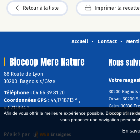
Retour à la liste
Imprimer la recette
Accueil
Contact
Menti
Biocoop Mere Nature
Nous suiv
88 Route de Lyon
Votre magasi
30200 Bagnols s/Cèze
30200 Bagnols s
Téléphone :
04 66 39 81 20
Orsan, 30200 Sa
Coordonnées GPS :
44,1718713 ° ,
Calm, 30330 Tre
4,6211994 °
Laurent-la-Vern
Afin de vous offrir la meilleure expérience possible, Biocoop utilise d
vous proposer une navigation personnal
En savoi
Réalisé par