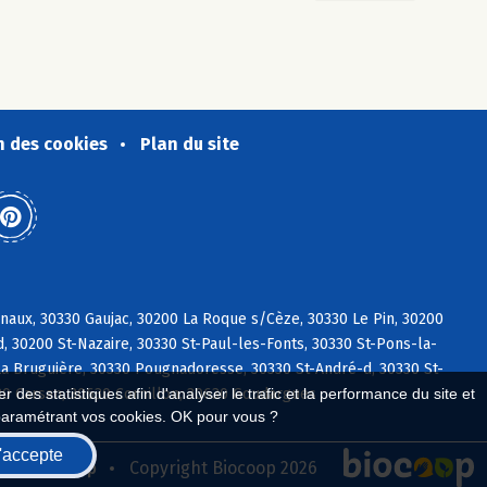
n des cookies
Plan du site
naux, 30330 Gaujac, 30200 La Roque s/Cèze, 30330 Le Pin, 30200
, 30200 St-Nazaire, 30330 St-Paul-les-Fonts, 30330 St-Pons-la-
La Bruguière, 30330 Pougnadoresse, 30330 St-André-d, 30330 St-
130 Carsan, 30630 Cornillon, 30630 Goudargues
 des statistiques afin d'analyser le trafic et la performance du site et
paramétrant vos cookies. OK pour vous ?
'accepte
seau Biocoop
Copyright Biocoop 2026