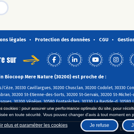
ons légales
Protection des données
CGU
Gestio
re sur
n Biocoop Mere Nature (30200) est proche de :
/Cèze, 30330 Cavillargues, 30200 Chusclan, 30200 Codolet, 30330 Con
bran, 30200 St-Etienne-des-Sorts, 30200 St-Gervais, 30200 St-Michel-d
sques, 30200 Vénéjan, 30580 Fontarèches, 30330 La Bastide-d, 30580 
ède, 30330 St-Marcel-de-Careiret, 30630 Verfeuil, 30760 Aiguèze, 30
es cookies : pour assurer une performance optimale du site, pour récolter
isée en toute sécurité. Vous pouvez changer d'avis à tout moment en 
r plus et paramétrer les cookies
Je refuse
J
Biocoop.fr
Le ré