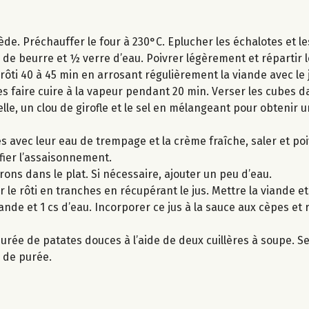
iède. Préchauffer le four à 230°C. Eplucher les échalotes et 
g de beurre et ½ verre d’eau. Poivrer légèrement et répartir 
 rôti 40 à 45 min en arrosant régulièrement la viande avec le 
s faire cuire à la vapeur pendant 20 min. Verser les cubes d
elle, un clou de girofle et le sel en mélangeant pour obtenir 
s avec leur eau de trempage et la crème fraîche, saler et poi
rifier l’assaisonnement.
rrons dans le plat. Si nécessaire, ajouter un peu d’eau.
 le rôti en tranches en récupérant le jus. Mettre la viande e
iande et 1 cs d’eau. Incorporer ce jus à la sauce aux cèpes et
urée de patates douces à l’aide de deux cuillères à soupe. Ser
 de purée.