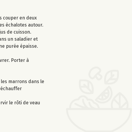
les couper en deux
les échalotes autour.
jus de cuisson.
ans un saladier et
une purée épaisse.
vrer. Porter à
t les marrons dans le
 réchauffer
vir le rôti de veau