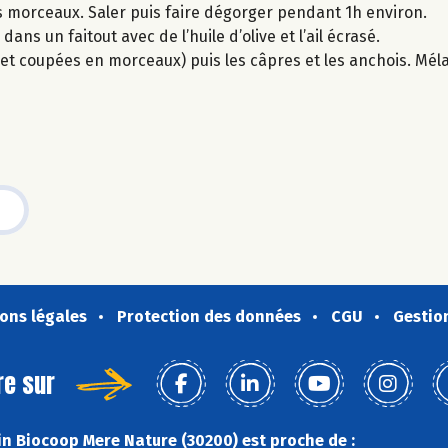
s morceaux. Saler puis faire dégorger pendant 1h environ.
ans un faitout avec de l’huile d’olive et l’ail écrasé.
 et coupées en morceaux) puis les câpres et les anchois. Mél
ons légales
Protection des données
CGU
Gestio
re sur
n Biocoop Mere Nature (30200) est proche de :