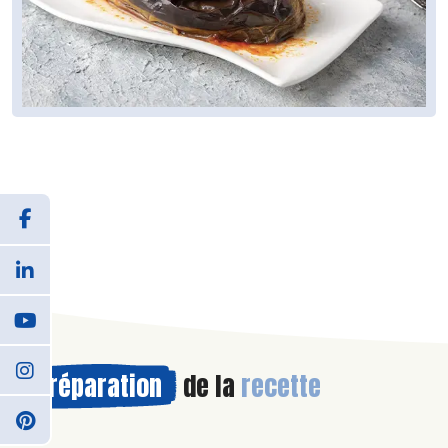
Préparation
de la
recette