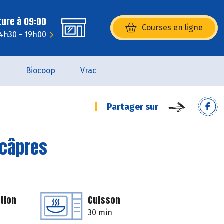
ture à 09:00
Courses en ligne
(s’ouvre dans une nouvelle fenêtr
14h30 - 19h00
s
Biocoop
Vrac
Partager sur
 câpres
tion
Cuisson
30 min