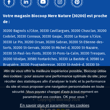
Votre magasin Biocoop Mere Nature (30200) est proche
de :
30200 Bagnols s/Cèze, 30330 Cavillargues, 30200 Chusclan, 30200
Codolet, 30330 Connaux, 30330 Gaujac, 30200 La Roque s/Cèze,
30330 Le Pin, 30200 Orsan, 30200 Sabran, 30200 St-Etienne-des-
Sorts, 30200 St-Gervais, 30200 St-Michel-d, 30200 St-Nazaire,
30330 St-Paul-les-Fonts, 30330 St-Pons-la-Calm, 30330 Tresques,
30200 Vénéjan, 30580 Fontarèches, 30330 La Bastide-d, 30580 La
Bruguière, 30330 Pougnadoresse, 30330 St-André-d, 30330 St-
Laurent-la-Vernède, 30330 St-Marcel-de-Careiret, 30630 Verfeuil,
Afin de vous offrir la meilleure expérience possible, Biocoop utilise
30760 Aiguèze, 30130 Carsan, 30630 Cornillon, 30630 Goudargues
des cookies : pour assurer une performance optimale du site, pour
récolter des statistiques afin d'analyser le trafic et la performance
du site et vous proposer une navigation personnalisée en toute
sécurité. Vous pouvez changer d'avis à tout moment en
Biocoop.fr
Le réseau Biocoop
paramétrant vos cookies. OK pour vous ?
Copyright Biocoop 2026
En savoir plus et paramétrer les cookies