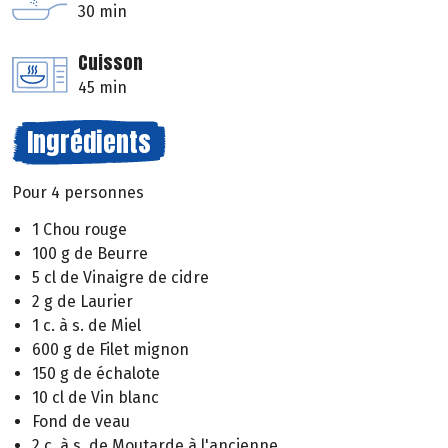
30 min
Cuisson
45 min
Ingrédients
Pour 4 personnes
1 Chou rouge
100 g de Beurre
5 cl de Vinaigre de cidre
2 g de Laurier
1 c. à s. de Miel
600 g de Filet mignon
150 g de échalote
10 cl de Vin blanc
Fond de veau
2 c. à s. de Moutarde à l'ancienne