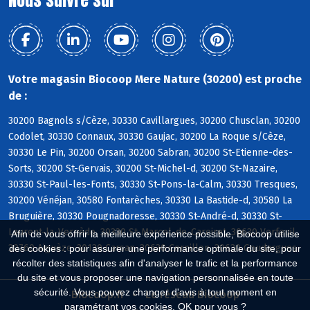
Votre magasin Biocoop Mere Nature (30200) est proche
de :
30200 Bagnols s/Cèze, 30330 Cavillargues, 30200 Chusclan, 30200
Codolet, 30330 Connaux, 30330 Gaujac, 30200 La Roque s/Cèze,
30330 Le Pin, 30200 Orsan, 30200 Sabran, 30200 St-Etienne-des-
Sorts, 30200 St-Gervais, 30200 St-Michel-d, 30200 St-Nazaire,
30330 St-Paul-les-Fonts, 30330 St-Pons-la-Calm, 30330 Tresques,
30200 Vénéjan, 30580 Fontarèches, 30330 La Bastide-d, 30580 La
Bruguière, 30330 Pougnadoresse, 30330 St-André-d, 30330 St-
Laurent-la-Vernède, 30330 St-Marcel-de-Careiret, 30630 Verfeuil,
Afin de vous offrir la meilleure expérience possible, Biocoop utilise
30760 Aiguèze, 30130 Carsan, 30630 Cornillon, 30630 Goudargues
des cookies : pour assurer une performance optimale du site, pour
récolter des statistiques afin d'analyser le trafic et la performance
du site et vous proposer une navigation personnalisée en toute
sécurité. Vous pouvez changer d'avis à tout moment en
Biocoop.fr
Le réseau Biocoop
paramétrant vos cookies. OK pour vous ?