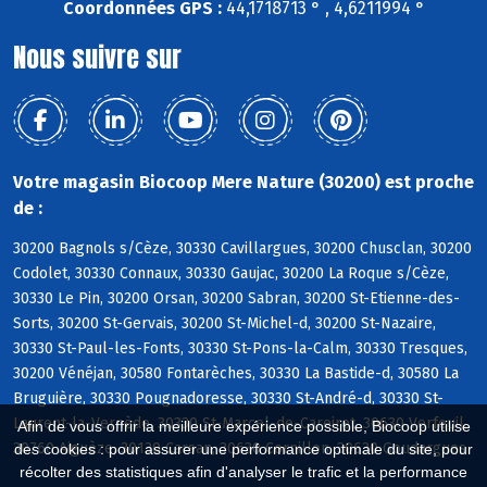
Coordonnées GPS :
44,1718713 ° , 4,6211994 °
Nous suivre sur
Votre magasin Biocoop Mere Nature (30200) est proche
de :
30200 Bagnols s/Cèze, 30330 Cavillargues, 30200 Chusclan, 30200
Codolet, 30330 Connaux, 30330 Gaujac, 30200 La Roque s/Cèze,
30330 Le Pin, 30200 Orsan, 30200 Sabran, 30200 St-Etienne-des-
Sorts, 30200 St-Gervais, 30200 St-Michel-d, 30200 St-Nazaire,
30330 St-Paul-les-Fonts, 30330 St-Pons-la-Calm, 30330 Tresques,
30200 Vénéjan, 30580 Fontarèches, 30330 La Bastide-d, 30580 La
Bruguière, 30330 Pougnadoresse, 30330 St-André-d, 30330 St-
Laurent-la-Vernède, 30330 St-Marcel-de-Careiret, 30630 Verfeuil,
Afin de vous offrir la meilleure expérience possible, Biocoop utilise
30760 Aiguèze, 30130 Carsan, 30630 Cornillon, 30630 Goudargues
des cookies : pour assurer une performance optimale du site, pour
récolter des statistiques afin d'analyser le trafic et la performance