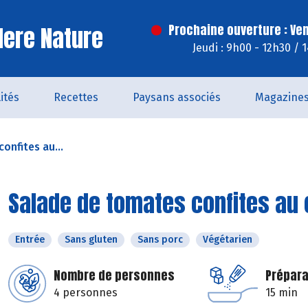
ere Nature
Prochaine ouverture : Ve
Jeudi : 9h00 - 12h30 / 
ités
Recettes
Paysans associés
Magazine
onfites au...
Salade de tomates confites au 
Entrée
Sans gluten
Sans porc
Végétarien
Nombre de personnes
Prépara
4 personnes
15 min