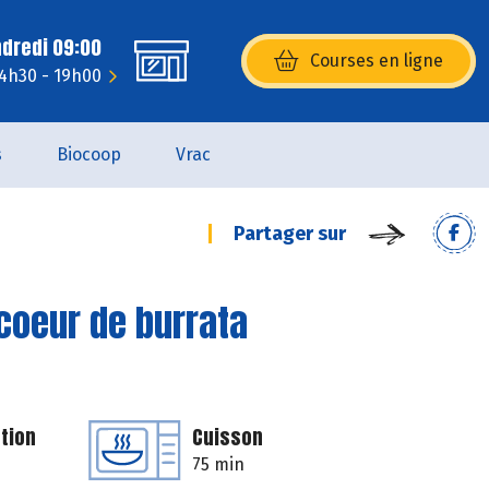
ndredi 09:00
Courses en ligne
(s’ouvre dans une nouvelle fenêtr
14h30 - 19h00
s
Biocoop
Vrac
Partager sur
coeur de burrata
tion
Cuisson
75 min