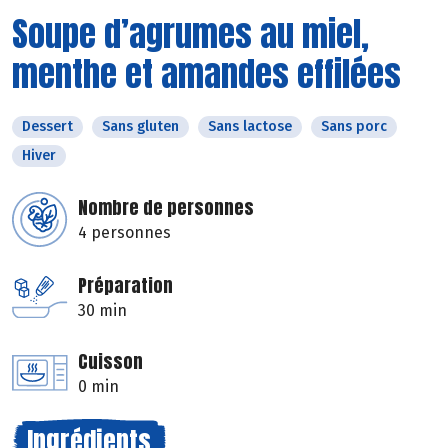
Soupe d’agrumes au miel,
menthe et amandes effilées
Dessert
Sans gluten
Sans lactose
Sans porc
Hiver
Nombre de personnes
4 personnes
Préparation
30 min
Cuisson
0 min
Ingrédients