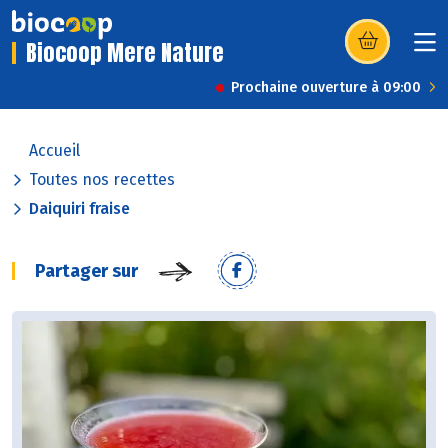
Biocoop Mere Nature
(s’ouvre dans u
Prochaine ouverture à 09:00
Accueil
Toutes nos recettes
Daiquiri fraise
Partager sur