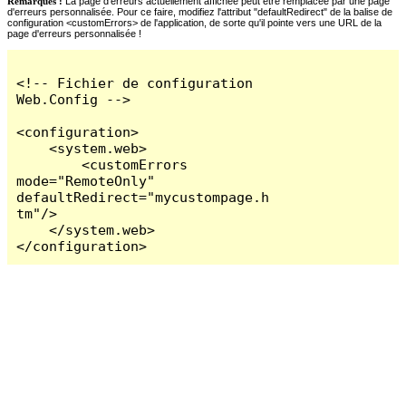
Remarques :
La page d'erreurs actuellement affichée peut être remplacée par une page
d'erreurs personnalisée. Pour ce faire, modifiez l'attribut "defaultRedirect" de la balise de
configuration <customErrors> de l'application, de sorte qu'il pointe vers une URL de la
page d'erreurs personnalisée !
<!-- Fichier de configuration 
Web.Config -->

<configuration>

    <system.web>

        <customErrors 
mode="RemoteOnly" 
defaultRedirect="mycustompage.h
tm"/>

    </system.web>

</configuration>