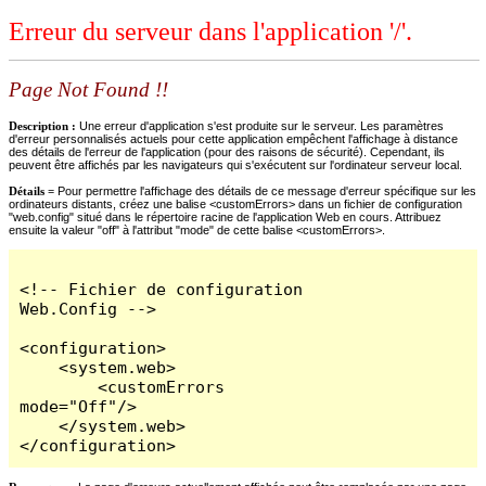
Erreur du serveur dans l'application '/'.
Page Not Found !!
Description :
Une erreur d'application s'est produite sur le serveur. Les paramètres
d'erreur personnalisés actuels pour cette application empêchent l'affichage à distance
des détails de l'erreur de l'application (pour des raisons de sécurité). Cependant, ils
peuvent être affichés par les navigateurs qui s'exécutent sur l'ordinateur serveur local.
Détails =
Pour permettre l'affichage des détails de ce message d'erreur spécifique sur les
ordinateurs distants, créez une balise <customErrors> dans un fichier de configuration
"web.config" situé dans le répertoire racine de l'application Web en cours. Attribuez
ensuite la valeur "off" à l'attribut "mode" de cette balise <customErrors>.
<!-- Fichier de configuration 
Web.Config -->

<configuration>

    <system.web>

        <customErrors 
mode="Off"/>

    </system.web>

</configuration>