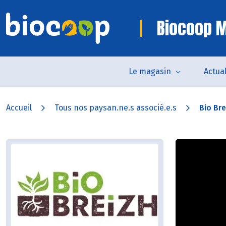
Biocoop M
Le magasin
Actual
Accueil
Tous nos paysan.ne.s associé.e.s
Bio Bre