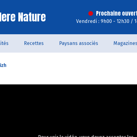
ere Nature
Prochaine ouver
Vendredi : 9h00 - 12h30 / 
ités
Recettes
Paysans associés
Magazine
izh