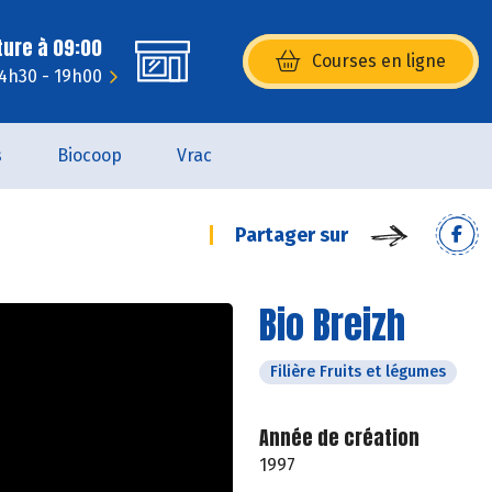
ture à 09:00
Courses en ligne
(s’ouvre dans une nouvelle fenêtr
14h30 - 19h00
s
Biocoop
Vrac
Partager sur
Bio Breizh
Filière Fruits et légumes
Année de création
1997