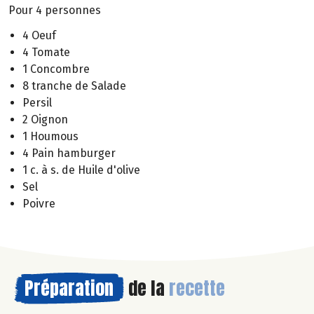
Pour 4 personnes
4 Oeuf
4 Tomate
1 Concombre
8 tranche de Salade
Persil
2 Oignon
1 Houmous
4 Pain hamburger
1 c. à s. de Huile d'olive
Sel
Poivre
Préparation
de la
recette