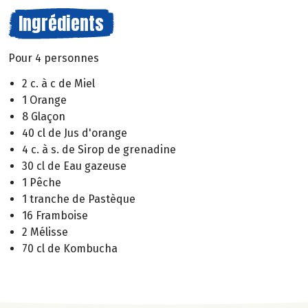
Ingrédients
Pour 4 personnes
2 c. à c de Miel
1 Orange
8 Glaçon
40 cl de Jus d'orange
4 c. à s. de Sirop de grenadine
30 cl de Eau gazeuse
1 Pêche
1 tranche de Pastèque
16 Framboise
2 Mélisse
70 cl de Kombucha