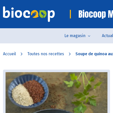
Biocoop M
Le magasin
Actual
Accueil
Toutes nos recettes
Soupe de quinoa aux