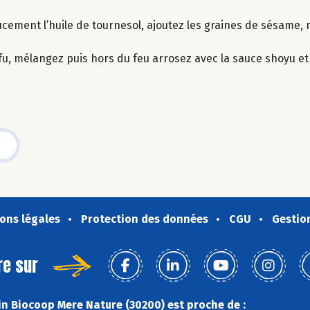
cement l’huile de tournesol, ajoutez les graines de sésame, 
fu, mélangez puis hors du feu arrosez avec la sauce shoyu et l’
ons légales
Protection des données
CGU
Gestio
re sur
n Biocoop Mere Nature (30200) est proche de :