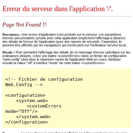
Erreur du serveur dans l'application '/'.
Page Not Found !!
Description :
Une erreur d'application s'est produite sur le serveur. Les paramètres
d'erreur personnalisés actuels pour cette application empêchent l'affichage à distance
des détails de l'erreur de l'application (pour des raisons de sécurité). Cependant, ils
peuvent être affichés par les navigateurs qui s'exécutent sur l'ordinateur serveur local.
Détails =
Pour permettre l'affichage des détails de ce message d'erreur spécifique sur les
ordinateurs distants, créez une balise <customErrors> dans un fichier de configuration
"web.config" situé dans le répertoire racine de l'application Web en cours. Attribuez
ensuite la valeur "off" à l'attribut "mode" de cette balise <customErrors>.
<!-- Fichier de configuration 
Web.Config -->

<configuration>

    <system.web>

        <customErrors 
mode="Off"/>

    </system.web>

</configuration>