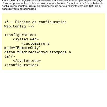
Remarques :
La page d'erreurs actuellement affichée peut être remplacée par une page
d'erreurs personnalisée. Pour ce faire, modifiez l'attribut "defaultRedirect" de la balise de
configuration <customErrors> de l'application, de sorte qu'il pointe vers une URL de la
page d'erreurs personnalisée !
<!-- Fichier de configuration 
Web.Config -->

<configuration>

    <system.web>

        <customErrors 
mode="RemoteOnly" 
defaultRedirect="mycustompage.h
tm"/>

    </system.web>

</configuration>