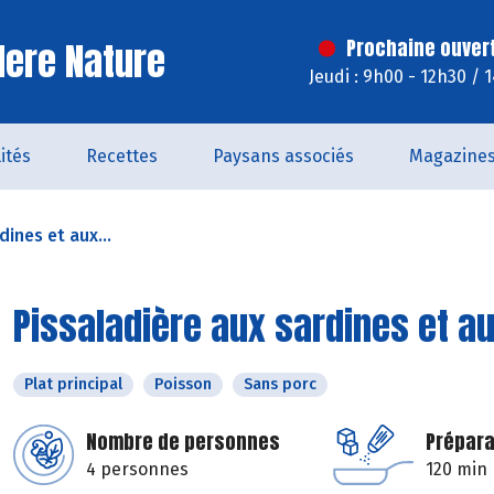
ere Nature
Prochaine ouver
Jeudi : 9h00 - 12h30 / 
ités
Recettes
Paysans associés
Magazine
dines et aux...
Pissaladière aux sardines et a
Plat principal
Poisson
Sans porc
Nombre de personnes
Prépara
4 personnes
120 min