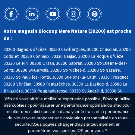
Votre magasin Biocoop Mere Nature (30200) est proche
de :
30200 Bagnols s/Cèze, 30330 Cavillargues, 30200 Chusclan, 30200
Codolet, 30330 Connaux, 30330 Gaujac, 30200 La Roque s/Cèze,
30330 Le Pin, 30200 Orsan, 30200 Sabran, 30200 St-Etienne-des-
Sorts, 30200 St-Gervais, 30200 St-Michel-d, 30200 St-Nazaire,
30330 St-Paul-les-Fonts, 30330 St-Pons-la-Calm, 30330 Tresques,
30200 Vénéjan, 30580 Fontarèches, 30330 La Bastide-d, 30580 La
Bruguière, 30330 Pougnadoresse, 30330 St-André-d, 30330 St-
Laurent-la-Vernède, 30330 St-Marcel-de-Careiret, 30630 Verfeuil,
Afin de vous offrir la meilleure expérience possible, Biocoop utilise
30760 Aiguèze, 30130 Carsan, 30630 Cornillon, 30630 Goudargues
des cookies : pour assurer une performance optimale du site, pour
récolter des statistiques afin d'analyser le trafic et la performance
du site et vous proposer une navigation personnalisée en toute
sécurité. Vous pouvez changer d'avis à tout moment en
Biocoop.fr
Le réseau Biocoop
paramétrant vos cookies. OK pour vous ?
Copyright Biocoop 2026