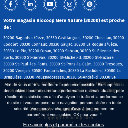
Votre magasin Biocoop Mere Nature (30200) est proche
de :
30200 Bagnols s/Cèze, 30330 Cavillargues, 30200 Chusclan, 30200
Codolet, 30330 Connaux, 30330 Gaujac, 30200 La Roque s/Cèze,
30330 Le Pin, 30200 Orsan, 30200 Sabran, 30200 St-Etienne-des-
Sorts, 30200 St-Gervais, 30200 St-Michel-d, 30200 St-Nazaire,
30330 St-Paul-les-Fonts, 30330 St-Pons-la-Calm, 30330 Tresques,
30200 Vénéjan, 30580 Fontarèches, 30330 La Bastide-d, 30580 La
Bruguière, 30330 Pougnadoresse, 30330 St-André-d, 30330 St-
Laurent-la-Vernède, 30330 St-Marcel-de-Careiret, 30630 Verfeuil,
Afin de vous offrir la meilleure expérience possible, Biocoop utilise
30760 Aiguèze, 30130 Carsan, 30630 Cornillon, 30630 Goudargues
des cookies : pour assurer une performance optimale du site, pour
récolter des statistiques afin d'analyser le trafic et la performance
du site et vous proposer une navigation personnalisée en toute
sécurité. Vous pouvez changer d'avis à tout moment en
Biocoop.fr
Le réseau Biocoop
paramétrant vos cookies. OK pour vous ?
Copyright Biocoop 2026
En savoir plus et paramétrer les cookies