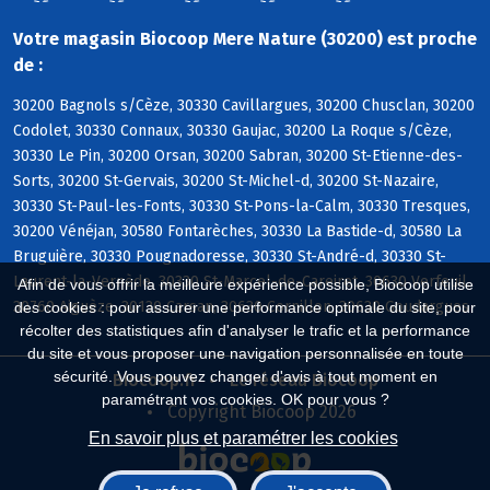
Votre magasin Biocoop Mere Nature (30200) est proche
de :
30200 Bagnols s/Cèze, 30330 Cavillargues, 30200 Chusclan, 30200
Codolet, 30330 Connaux, 30330 Gaujac, 30200 La Roque s/Cèze,
30330 Le Pin, 30200 Orsan, 30200 Sabran, 30200 St-Etienne-des-
Sorts, 30200 St-Gervais, 30200 St-Michel-d, 30200 St-Nazaire,
30330 St-Paul-les-Fonts, 30330 St-Pons-la-Calm, 30330 Tresques,
30200 Vénéjan, 30580 Fontarèches, 30330 La Bastide-d, 30580 La
Bruguière, 30330 Pougnadoresse, 30330 St-André-d, 30330 St-
Laurent-la-Vernède, 30330 St-Marcel-de-Careiret, 30630 Verfeuil,
Afin de vous offrir la meilleure expérience possible, Biocoop utilise
30760 Aiguèze, 30130 Carsan, 30630 Cornillon, 30630 Goudargues
des cookies : pour assurer une performance optimale du site, pour
récolter des statistiques afin d'analyser le trafic et la performance
du site et vous proposer une navigation personnalisée en toute
sécurité. Vous pouvez changer d'avis à tout moment en
Biocoop.fr
Le réseau Biocoop
paramétrant vos cookies. OK pour vous ?
Copyright Biocoop 2026
En savoir plus et paramétrer les cookies