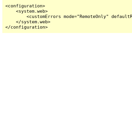
<configuration>

    <system.web>

        <customErrors mode="RemoteOnly" defaultR
    </system.web>

</configuration>