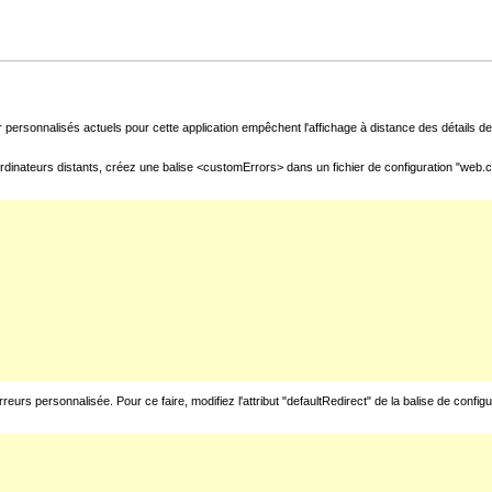
 personnalisés actuels pour cette application empêchent l'affichage à distance des détails de 
rdinateurs distants, créez une balise <customErrors> dans un fichier de configuration "web.con
urs personnalisée. Pour ce faire, modifiez l'attribut "defaultRedirect" de la balise de config