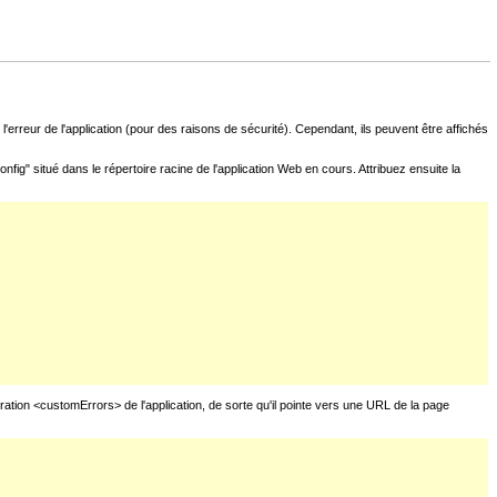
l'erreur de l'application (pour des raisons de sécurité). Cependant, ils peuvent être affichés
fig" situé dans le répertoire racine de l'application Web en cours. Attribuez ensuite la
uration <customErrors> de l'application, de sorte qu'il pointe vers une URL de la page