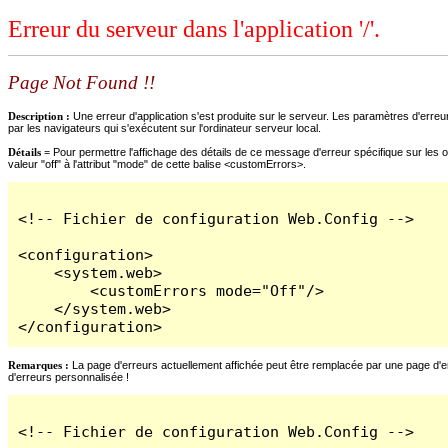
Erreur du serveur dans l'application '/'.
Page Not Found !!
Description :
Une erreur d'application s'est produite sur le serveur. Les paramètres d'erreur
par les navigateurs qui s'exécutent sur l'ordinateur serveur local.
Détails =
Pour permettre l'affichage des détails de ce message d'erreur spécifique sur les o
valeur "off" à l'attribut "mode" de cette balise <customErrors>.
<!-- Fichier de configuration Web.Config -->

<configuration>

    <system.web>

        <customErrors mode="Off"/>

    </system.web>

</configuration>
Remarques :
La page d'erreurs actuellement affichée peut être remplacée par une page d'erre
d'erreurs personnalisée !
<!-- Fichier de configuration Web.Config -->
