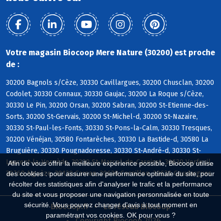
Votre magasin Biocoop Mere Nature (30200) est proche
de :
30200 Bagnols s/Cèze, 30330 Cavillargues, 30200 Chusclan, 30200
Codolet, 30330 Connaux, 30330 Gaujac, 30200 La Roque s/Cèze,
30330 Le Pin, 30200 Orsan, 30200 Sabran, 30200 St-Etienne-des-
Sorts, 30200 St-Gervais, 30200 St-Michel-d, 30200 St-Nazaire,
30330 St-Paul-les-Fonts, 30330 St-Pons-la-Calm, 30330 Tresques,
30200 Vénéjan, 30580 Fontarèches, 30330 La Bastide-d, 30580 La
Bruguière, 30330 Pougnadoresse, 30330 St-André-d, 30330 St-
Laurent-la-Vernède, 30330 St-Marcel-de-Careiret, 30630 Verfeuil,
Afin de vous offrir la meilleure expérience possible, Biocoop utilise
30760 Aiguèze, 30130 Carsan, 30630 Cornillon, 30630 Goudargues
des cookies : pour assurer une performance optimale du site, pour
récolter des statistiques afin d'analyser le trafic et la performance
du site et vous proposer une navigation personnalisée en toute
sécurité. Vous pouvez changer d'avis à tout moment en
Biocoop.fr
Le réseau Biocoop
paramétrant vos cookies. OK pour vous ?
Copyright Biocoop 2026