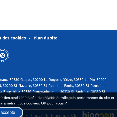
n des cookies
Plan du site
naux, 30330 Gaujac, 30200 La Roque s/Cèze, 30330 Le Pin, 30200
, 30200 St-Nazaire, 30330 St-Paul-les-Fonts, 30330 St-Pons-la-
La Bruguière, 30330 Pougnadoresse, 30330 St-André-d, 30330 St-
 des statistiques afin d'analyser le trafic et la performance du site et
130 Carsan, 30630 Cornillon, 30630 Goudargues
paramétrant vos cookies. OK pour vous ?
'accepte
seau Biocoop
Copyright Biocoop 2026