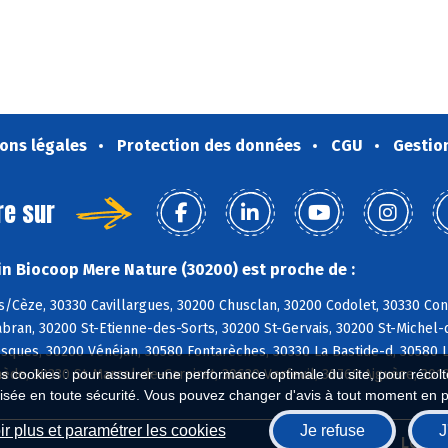
ons légales
Protection des données
CGU
Gestio
re sur
n Biocoop Mere Nature (30200) est proche de :
/Cèze, 30330 Cavillargues, 30200 Chusclan, 30200 Codolet, 30330 Con
bran, 30200 St-Etienne-des-Sorts, 30200 St-Gervais, 30200 St-Michel-d
sques, 30200 Vénéjan, 30580 Fontarèches, 30330 La Bastide-d, 30580 
es cookies : pour assurer une performance optimale du site, pour récolter
ède, 30330 St-Marcel-de-Careiret, 30630 Verfeuil, 30760 Aiguèze, 30
isée en toute sécurité. Vous pouvez changer d'avis à tout moment en 
r plus et paramétrer les cookies
Je refuse
J
Biocoop.fr
Le ré