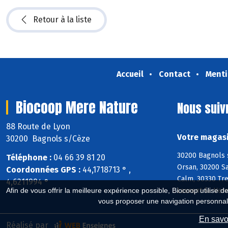
Retour à la liste
Accueil
Contact
Menti
Biocoop Mere Nature
Nous suiv
88 Route de Lyon
Votre magasi
30200 Bagnols s/Cèze
30200 Bagnols s
Téléphone :
04 66 39 81 20
Orsan, 30200 Sa
Coordonnées GPS :
44,1718713 ° ,
Calm, 30330 Tre
4,6211994 °
Afin de vous offrir la meilleure expérience possible, Biocoop utilise d
Laurent-la-Vern
vous proposer une navigation personnal
En savoi
Réalisé par